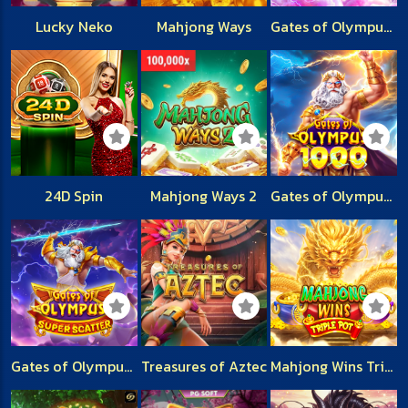
Lucky Neko
Mahjong Ways
Gates of Olympus Roulette
24D Spin
Mahjong Ways 2
Gates of Olympus 1000
Gates of Olympus Super Scatter
Treasures of Aztec
Mahjong Wins Triple Pot