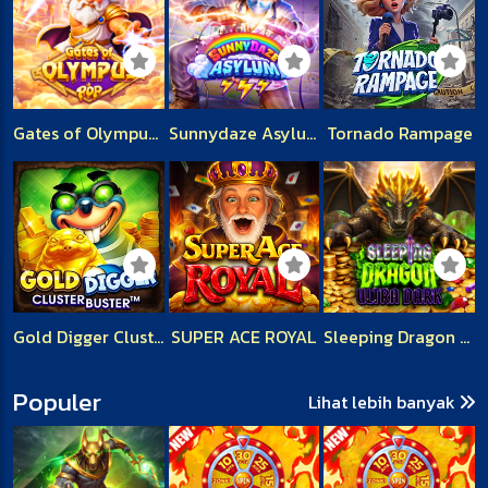
Gates of Olympus POP
Sunnydaze Asylum
Tornado Rampage
Gold Digger Cluster Buster
SUPER ACE ROYAL
Sleeping Dragon Ultra Dark
Populer
Lihat lebih banyak