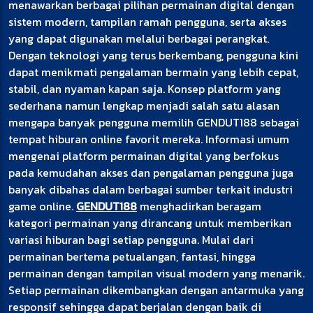
menawarkan berbagai pilihan permainan digital dengan
sistem modern, tampilan ramah pengguna, serta akses
yang dapat digunakan melalui berbagai perangkat.
Dengan teknologi yang terus berkembang, pengguna kini
dapat menikmati pengalaman bermain yang lebih cepat,
stabil, dan nyaman kapan saja. Konsep platform yang
sederhana namun lengkap menjadi salah satu alasan
mengapa banyak pengguna memilih GENDUT188 sebagai
tempat hiburan online favorit mereka. Informasi umum
mengenai platform permainan digital yang berfokus
pada kemudahan akses dan pengalaman pengguna juga
banyak dibahas dalam berbagai sumber terkait industri
game online.
GENDUT188
menghadirkan beragam
kategori permainan yang dirancang untuk memberikan
variasi hiburan bagi setiap pengguna. Mulai dari
permainan bertema petualangan, fantasi, hingga
permainan dengan tampilan visual modern yang menarik.
Setiap permainan dikembangkan dengan antarmuka yang
responsif sehingga dapat berjalan dengan baik di