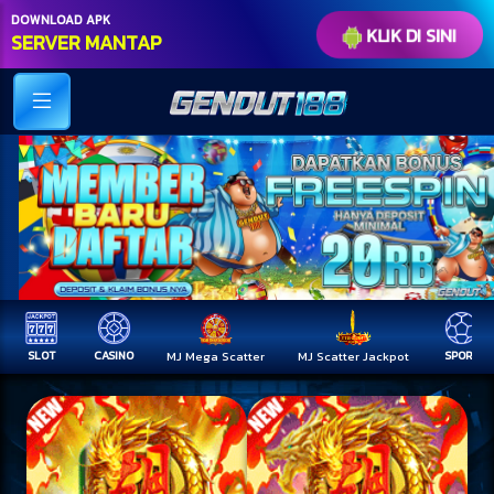
DOWNLOAD APK
KLIK DI SINI
SERVER MANTAP
SLOT
CASINO
MJ Mega Scatter
MJ Scatter Jackpot
SPORT