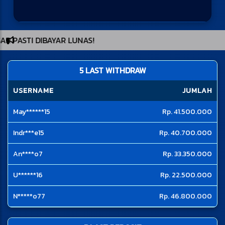
SEL
5 LAST WITHDRAW
USERNAME
JUMLAH
An****o7
Rp. 33.350.000
U******16
Rp. 22.500.000
N*****o77
Rp. 46.800.000
WiraCh*****n29
Rp. 45.650.000
******ing7
Rp. 28.400.000