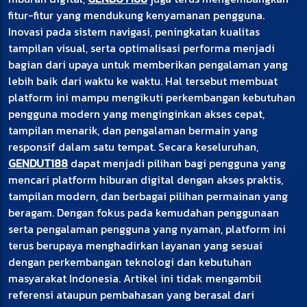
fitur-fitur yang mendukung kenyamanan pengguna.
Inovasi pada sistem navigasi, peningkatan kualitas
tampilan visual, serta optimalisasi performa menjadi
bagian dari upaya untuk memberikan pengalaman yang
lebih baik dari waktu ke waktu. Hal tersebut membuat
platform ini mampu mengikuti perkembangan kebutuhan
pengguna modern yang menginginkan akses cepat,
tampilan menarik, dan pengalaman bermain yang
responsif dalam satu tempat. Secara keseluruhan,
GENDUT188
dapat menjadi pilihan bagi pengguna yang
mencari platform hiburan digital dengan akses praktis,
tampilan modern, dan berbagai pilihan permainan yang
beragam. Dengan fokus pada kemudahan penggunaan
serta pengalaman pengguna yang nyaman, platform ini
terus berupaya menghadirkan layanan yang sesuai
dengan perkembangan teknologi dan kebutuhan
masyarakat Indonesia. Artikel ini tidak mengambil
referensi ataupun pembahasan yang berasal dari