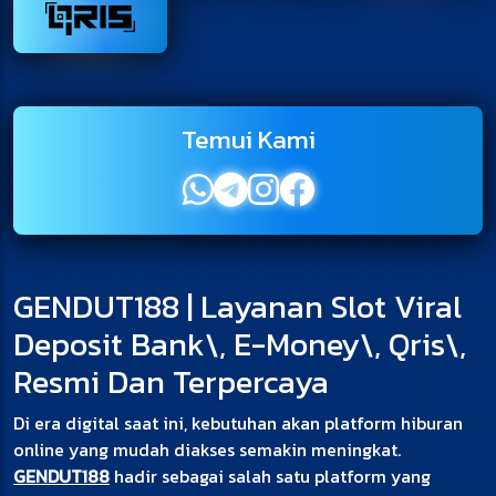
Temui Kami
GENDUT188 | Layanan Slot Viral
Deposit Bank\, E-Money\, Qris\,
Resmi Dan Terpercaya
Di era digital saat ini, kebutuhan akan platform hiburan
online yang mudah diakses semakin meningkat.
GENDUT188
hadir sebagai salah satu platform yang