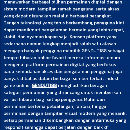
menawarkan berbagai pilihan permainan digital dengan
sistem modern, tampilan ramah pengguna, serta akses
yang dapat digunakan melalui berbagai perangkat.
Dengan teknologi yang terus berkembang, pengguna kini
dapat menikmati pengalaman bermain yang lebih cepat,
stabil, dan nyaman kapan saja. Konsep platform yang
sederhana namun lengkap menjadi salah satu alasan
mengapa banyak pengguna memilih GENDUT188 sebagai
tempat hiburan online favorit mereka. Informasi umum
mengenai platform permainan digital yang berfokus
pada kemudahan akses dan pengalaman pengguna juga
banyak dibahas dalam berbagai sumber terkait industri
game online.
GENDUT188
menghadirkan beragam
kategori permainan yang dirancang untuk memberikan
variasi hiburan bagi setiap pengguna. Mulai dari
permainan bertema petualangan, fantasi, hingga
permainan dengan tampilan visual modern yang menarik.
Setiap permainan dikembangkan dengan antarmuka yang
responsif sehingga dapat berjalan dengan baik di