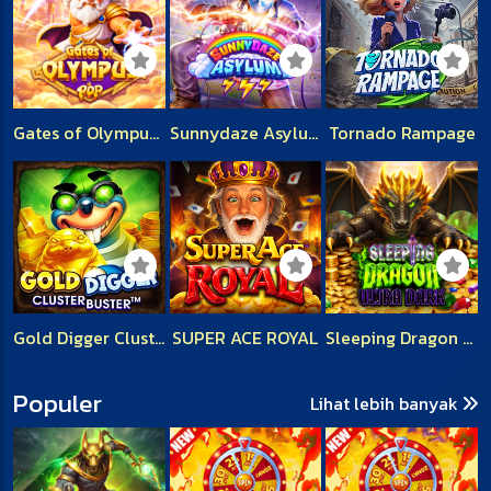
Gates of Olympus POP
Sunnydaze Asylum
Tornado Rampage
Gold Digger Cluster Buster
SUPER ACE ROYAL
Sleeping Dragon Ultra Dark
Populer
Lihat lebih banyak