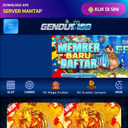
DOWNLOAD APK
KLIK DI SINI
SERVER MANTAP
SLOT
CASINO
MJ Mega Scatter
MJ Scatter Jackpot
SPORT