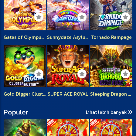
Gates of Olympus POP
Sunnydaze Asylum
Tornado Rampage
Gold Digger Cluster Buster
SUPER ACE ROYAL
Sleeping Dragon Ultra Dark
Populer
Lihat lebih banyak