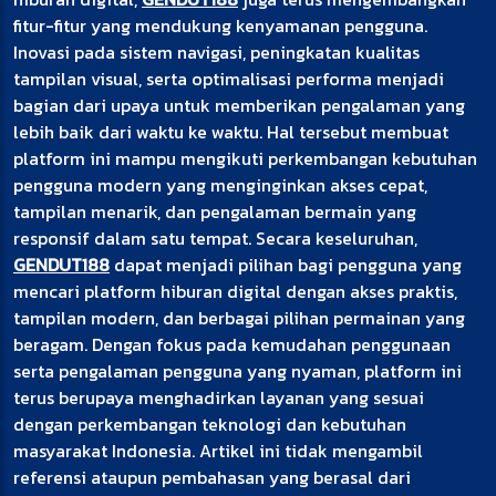
fitur-fitur yang mendukung kenyamanan pengguna.
Inovasi pada sistem navigasi, peningkatan kualitas
tampilan visual, serta optimalisasi performa menjadi
bagian dari upaya untuk memberikan pengalaman yang
lebih baik dari waktu ke waktu. Hal tersebut membuat
platform ini mampu mengikuti perkembangan kebutuhan
pengguna modern yang menginginkan akses cepat,
tampilan menarik, dan pengalaman bermain yang
responsif dalam satu tempat. Secara keseluruhan,
GENDUT188
dapat menjadi pilihan bagi pengguna yang
mencari platform hiburan digital dengan akses praktis,
tampilan modern, dan berbagai pilihan permainan yang
beragam. Dengan fokus pada kemudahan penggunaan
serta pengalaman pengguna yang nyaman, platform ini
terus berupaya menghadirkan layanan yang sesuai
dengan perkembangan teknologi dan kebutuhan
masyarakat Indonesia. Artikel ini tidak mengambil
referensi ataupun pembahasan yang berasal dari