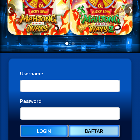
❮
❯
Username
Password
LOGIN
DAFTAR