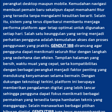
perangkat desktop maupun mobile. Kemudahan navigasi
membuat pemain baru sekalipun dapat memahami fitur
yang tersedia tanpa mengalami kesulitan berarti. Selain
itu, sistem yang terus diperbarui membantu menjaga
performa platform agar tetap optimal untuk digunakan
setiap hari. Salah satu keunggulan yang sering menjadi
perhatian pengguna adalah kemudahan akses dan proses
penggunaan yang praktis.
GENDUT 188
dirancang agar
pengguna dapat menikmati seluruh fitur dengan langkah
yang sederhana dan efisien. Tampilan halaman yang
bersih, waktu muat yang cepat, serta kompatibilitas
dengan berbagai perangkat menjadi faktor penting yang
mendukung kenyamanan selama bermain. Dengan
dukungan teknologi terkini, platform ini berupaya
memberikan pengalaman digital yang lebih lancar
sehingga pengguna dapat fokus menikmati berbagai
permainan yang tersedia tanpa hambatan teknis yang
mengganggu. Selain menawarkan berbagai pilihan
hiburan digital,
GENDUT188
juga terus mengembangkan