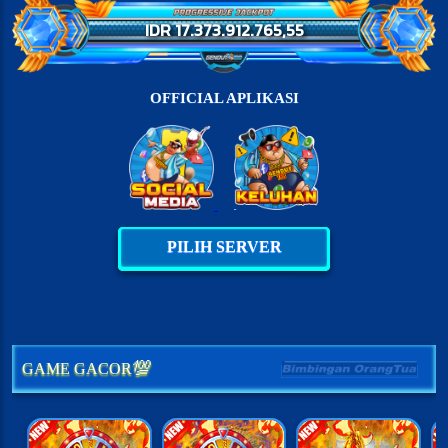
IDR 17.373.912.825,97